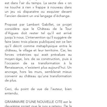
est dans l’air du temps. La secte des « on
ne touche à rien » frappe à nouveau dans
un jeu où disparaitre ou esquiver devant
l’ancien devient un vrai langage d’échange.
Proposé par Lambert Gabillet, ce projet
considère que le Château de la Tour
d’Aigues doit rester tel qu’il est arrivé
jusqu’à nous. L’intervention qu’il suggère de
faire (avec trois places publiques) est ce lien
qu’il décrit comme métaphysique entre le
château, le village et leur territoire. Car, les
forces créatrices qui avait prévalues au
moyen-âge, lors de sa construction, puis à
l’occasion de sa transformation à la
Renaissance, n’existent plus aujourd’hui. Un
ancrage, hors les murs, semblerait mieux
convenir au château qu’une transformation
de plus.
Ceci, du point de vue de l’auteur, bien
entendu.
GRAMMAIRE D’UNE NOUVELLE CITE est le
deuxième projet que le jury a retenu. De la