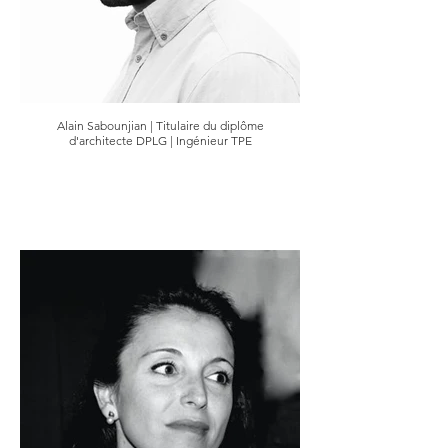
Alain Sabounjian | Titulaire du diplôme
d'architecte DPLG | Ingénieur TPE