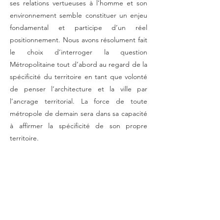
ses relations vertueuses à l’homme et son
environnement semble constituer un enjeu
fondamental et participe d’un réel
positionnement. Nous avons résolument fait
le choix d’interroger la question
Métropolitaine tout d’abord au regard de la
spécificité du territoire en tant que volonté
de penser l’architecture et la ville par
l’ancrage territorial. La force de toute
métropole de demain sera dans sa capacité
à affirmer la spécificité de son propre
territoire.
Quel lien faites-vous entre identité
territoriale spécifique et nouvelles
technologies ?
E.N. L’idée est de questionner l’apport
massif des nouvelles technologies et leurs