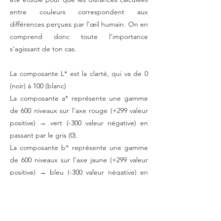
entre couleurs correspondent aux
différences perçues par l’œil humain. On en
comprend donc toute l’importance
s’agissant de ton cas.
La composante L* est la clarté, qui va de 0
(noir) à 100 (blanc)
La composante a* représente une gamme
de 600 niveaux sur l’axe rouge (+299 valeur
positive) → vert (-300 valeur négative) en
passant par le gris (0).
La composante b* représente une gamme
de 600 niveaux sur l’axe jaune (+299 valeur
positive) → bleu (-300 valeur négative) en
passant par le gris (0).
Les résultats que j’ai obtenus, en examinant
de près les différents taramas, sont les