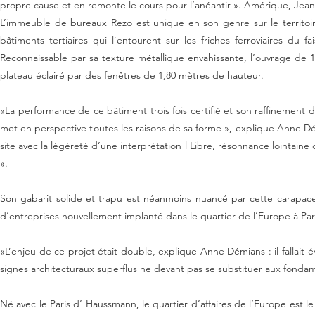
REZO fait entrer le quartier de l’Europe dans le XXIe 
09 | 02 | 2015
< Correspondances
Comment la qualité architecturale sur les friches ferroviaires du faisce
« La vitesse est créatrice d’objets purs, elle est elle même un objet pu
propre cause et en remonte le cours pour l’anéantir ». Amérique, Jean
L’immeuble de bureaux Rezo est unique en son genre sur le territoire 
bâtiments tertiaires qui l’entourent sur les friches ferroviaires du
Reconnaissable par sa texture métallique envahissante, l’ouvrage de
plateau éclairé par des fenêtres de 1,80 mètres de hauteur.
«La performance de ce bâtiment trois fois certifié et son raffinement 
met en perspective toutes les raisons de sa forme », explique Anne Démi
site avec la légèreté d’une interprétation l Libre, résonnance lointaine
».
Son gabarit solide et trapu est néanmoins nuancé par cette carapac
d’entreprises nouvellement implanté dans le quartier de l’Europe à Par