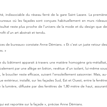
iscordance entre dedans et dehors. On oublie trop souvent aussi qu’un
ient le bâtiment avec le ciel, il reste aussi une des meilleures manières
té, indissociable du réseau ferré de la gare Saint Lazare. La première
 bureaux où les façades sont conçues habituellement en murs rideaux
ésultat reste plus proche de l’univers de la mode et du design que de
fit d’un art abstrait et tendu.
aces de bureaux» constate Anne Démians. « Et c’est un juste retour des
es. »
e du bâtiment apparait à travers une matière homogène gris-métallisé,
ncipalement par une allège en béton, revêtue d’un isolant, lui-même sous
e bouclier reste efficace, suivant l’ensoleillement saisonnier. Mais, au-
extérieur, installé, sur les façades Sud, Est et Ouest, entre la fenêtre