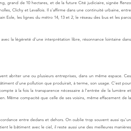
e surexpression dans l’écriture de l’architecture. L’agitation indue de
.
ujourd’hui un point d’ancrage des entreprises et l’avant-scène du nouvel
g, grand de 10 hectares, et de la future Cité judiciaire, signée Renzo
lles, Clichy et Levallois. Il s’affirme dans une continuité urbaine, entre
in Eole, les lignes du métro 14, 13 et 2, le réseau des bus et les parcs
 avec la légèreté d’une interprétation libre, résonnance lointaine dans
euvent abriter une ou plusieurs entreprises, dans un même espace. Ces
 bâtiment d’une pollution que produirait, à terme, son usage. C’est pour
ompte à la fois la transparence nécessaire à l’entrée de la lumière et
annien. Même compacité que celle de ses voisins, même effacement de la