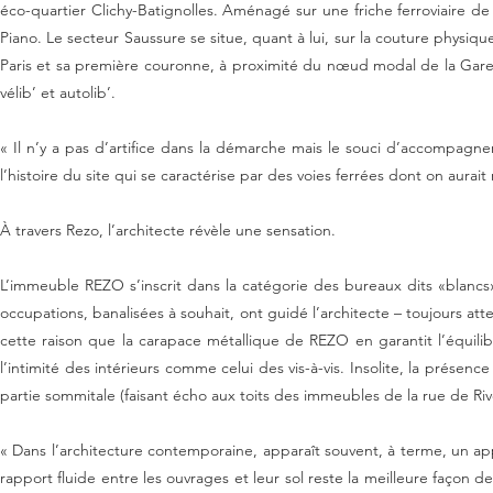
«L’enjeu de ce projet était double, explique Anne Démians : il fallait 
signes architecturaux superflus ne devant pas se substituer aux fondam
Né avec le Paris d’ Haussmann, le quartier d’affaires de l’Europe est l
éco-quartier Clichy-Batignolles. Aménagé sur une friche ferroviaire de
Piano. Le secteur Saussure se situe, quant à lui, sur la couture physique
Paris et sa première couronne, à proximité du nœud modal de la Gare Sain
vélib’ et autolib’.
« Il n’y a pas d’artifice dans la démarche mais le souci d’accompagner 
l’histoire du site qui se caractérise par des voies ferrées dont on aura
À travers Rezo, l’architecte révèle une sensation.
L’immeuble REZO s’inscrit dans la catégorie des bureaux dits «blancs»
occupations, banalisées à souhait, ont guidé l’architecte – toujours at
cette raison que la carapace métallique de REZO en garantit l’équilib
l’intimité des intérieurs comme celui des vis-à-vis. Insolite, la pré