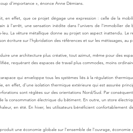
li).
pauvrissement de l’écriture, à cause du désintérêt véhiculé par une d
 proposer un contact sain et réussi avec la rue ; quant à celui qu’entret
eaucoup d’importance », énonce Anne Démians.
it, en effet, que ce projet dégage une expression : celle de la mobili
 à l’arrêt, une sensation inédite dans l’univers de l’immobilier de
-leu. La vêture métallique donne au projet son aspect inattendu. Le r
écriture sur l’hybridation des références et sur les métissages, au pro
roduire une architecture plus créative, tout azimut, même pour des esp
mplifiée, requérant des espaces de travail plus commodes, moins ordinair
arapace qui enveloppe tous les systèmes liés à la régulation thermiqu
icie, en effet, d’une isolation thermique extérieure qui est assurée pri
erforations sont réglées sur des orientations Nord/Sud. Par conséquent, l
e la consommation électrique du bâtiment. En outre, un store électrique 