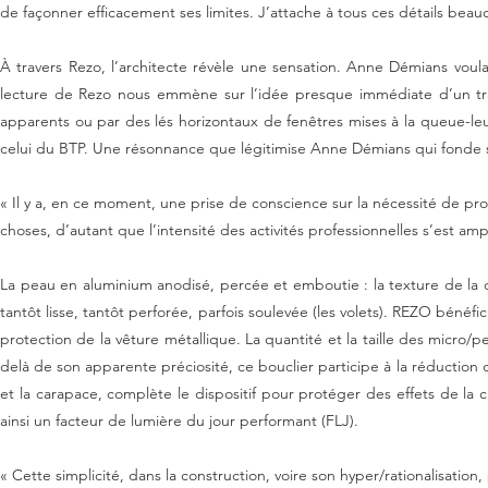
partie sommitale (faisant écho aux toits des immeubles de la rue de Rivo
« Dans l’architecture contemporaine, apparaît souvent, à terme, un ap
rapport fluide entre les ouvrages et leur sol reste la meilleure façon de
de façonner efficacement ses limites. J’attache à tous ces détails b
À travers Rezo, l’architecte révèle une sensation. Anne Démians voula
lecture de Rezo nous emmène sur l’idée presque immédiate d’un train
apparents ou par des lés horizontaux de fenêtres mises à la queue-leu
celui du BTP. Une résonnance que légitimise Anne Démians qui fonde son 
« Il y a, en ce moment, une prise de conscience sur la nécessité de p
choses, d’autant que l’intensité des activités professionnelles s’est a
La peau en aluminium anodisé, percée et emboutie : la texture de la c
tantôt lisse, tantôt perforée, parfois soulevée (les volets). REZO bénéf
protection de la vêture métallique. La quantité et la taille des micro/p
delà de son apparente préciosité, ce bouclier participe à la réduction d