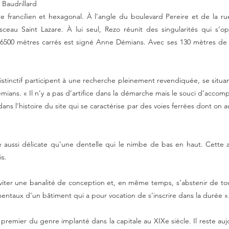
siècle
au Saint Lazare s’impose face au nouveau quartier des Batignolles.
r puisqu’elle efface le sol et les références territoriales, puisqu’elle 
 Baudrillard
francilien et hexagonal. À l’angle du boulevard Pereire et de la rue d
 faisceau Saint Lazare. À lui seul, Rezo réunit des singularités qui 
 16500 mètres carrés est signé Anne Démians. Avec ses 130 mètres de
distinctif participent à une recherche pleinement revendiquée, se situa
ans. « Il n’y a pas d’artifice dans la démarche mais le souci d’accompa
 dans l’histoire du site qui se caractérise par des voies ferrées dont on
e aussi délicate qu’une dentelle qui le nimbe de bas en haut. Cett
is.