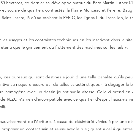
éviter une banalité de conception et, en même temps, s’abstenir de tout
entaux d’un bâtiment qui a pour vocation de s’inscrire dans la durée »
e premier du genre implanté dans la capitale au XIXe siècle. Il reste a
 50 hectares, ce dernier se développe autour du Parc Martin Luther Kin
 et sociale de quartiers contrastés, la Plaine Monceau et Pereire, Batigno
t-Lazare, là où se croisent le RER C, les lignes L du Transilien, le tra
les usages et les contraintes techniques en les inscrivant dans le site
it retenu que le grincement du frottement des machines sur les rails ».
, ces bureaux qui sont destinés à jouir d’une telle banalité qu’ils p
tentive au risque encouru par de telles caractéristiques -, à dégager le
re homogène avec un dessin jouant sur la vitesse. Celle-ci prend en c
sence de REZO n’a rien d’incompatible avec ce quartier d’esprit haussm