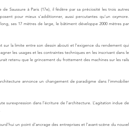
remonte le cours du temps pour l’annuler, puisqu’elle va plus vite que sa
e Saussure à Paris (17e), il fédère par sa préciosité les trois autres
s’opposent pour mieux s’additionner, aussi percutantes qu’un oxymore.
 long, ses 17 mètres de large, le bâtiment développe 2000 mètres par
nt sur la limite entre son dessin abouti et l’exigence du rendement qui
gner les usages et les contraintes techniques en les inscrivant dans le
 aurait retenu que le grincement du frottement des machines sur les rails
e architecture annonce un changement de paradigme dans l’immobilier