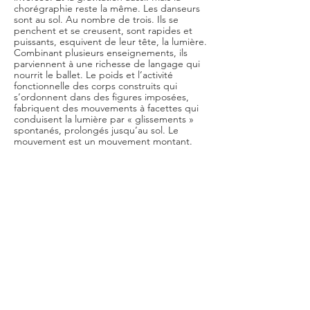
chorégraphie reste la même. Les danseurs
sont au sol. Au nombre de trois. Ils se
penchent et se creusent, sont rapides et
puissants, esquivent de leur tête, la lumière.
Combinant plusieurs enseignements, ils
parviennent à une richesse de langage qui
nourrit le ballet. Le poids et l’activité
fonctionnelle des corps construits qui
s’ordonnent dans des figures imposées,
fabriquent des mouvements à facettes qui
conduisent la lumière par « glissements »
spontanés, prolongés jusqu’au sol. Le
mouvement est un mouvement montant.
Les faisceaux de lumière sculptent l’espace
d’entre les danseurs. Eux, ne bougent pas.
Ils campent une immobilité dynamique,
comme l’exprimerait un « silence » de John
Cage, pendant que la lumière tourne
autour en gestes lents (la chorégraphie se
joue sur 17 heures en été et sur 9 heures en
hiver). Les mouvements dispersés de la
lumière n’ont aucune relation entre eux,
comme les passages de l’ombre sur les
parois, car « chaque pas a son importance
et doit être dansé de manière totale pour
être clair vibrant et expressif » (Merce
Cunningham). Les faisceaux de lumière
sculptent, selon les heures du jour, les