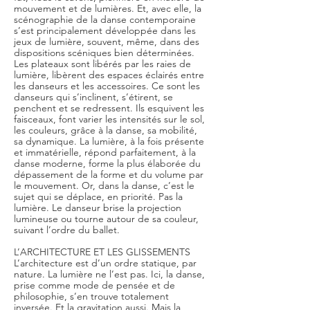
mouvement et de lumières. Et, avec elle, la
scénographie de la danse contemporaine
s’est principalement développée dans les
jeux de lumière, souvent, même, dans des
dispositions scéniques bien déterminées.
Les plateaux sont libérés par les raies de
lumière, libèrent des espaces éclairés entre
les danseurs et les accessoires. Ce sont les
danseurs qui s’inclinent, s’étirent, se
penchent et se redressent. Ils esquivent les
faisceaux, font varier les intensités sur le sol,
les couleurs, grâce à la danse, sa mobilité,
sa dynamique. La lumière, à la fois présente
et immatérielle, répond parfaitement, à la
danse moderne, forme la plus élaborée du
dépassement de la forme et du volume par
le mouvement. Or, dans la danse, c’est le
sujet qui se déplace, en priorité. Pas la
lumière. Le danseur brise la projection
lumineuse ou tourne autour de sa couleur,
suivant l’ordre du ballet.
L’ARCHITECTURE ET LES GLISSEMENTS
L’architecture est d’un ordre statique, par
nature. La lumière ne l’est pas. Ici, la danse,
prise comme mode de pensée et de
philosophie, s’en trouve totalement
inversée. Et la gravitation aussi. Mais la