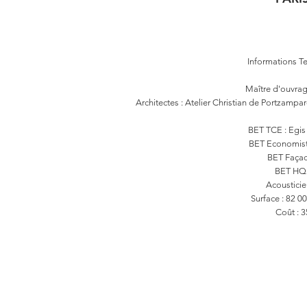
Informations T
Maître d'ouvrag
Architectes : Atelier Christian de Portzampa
BET TCE : Egis
BET Economist
BET Façade
BET HQE
Acousticien
Surface : 82 0
Coût : 