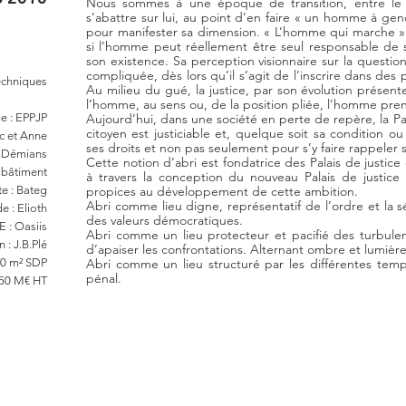
Nous sommes à une époque de transition, entre le 
s’abattre sur lui, au point d’en faire « un homme à ge
pour manifester sa dimension. « L’homme qui marche » 
si l’homme peut réellement être seul responsable de s
son existence. Sa perception visionnaire sur la questio
compliquée, dès lors qu’il s’agit de l’inscrire dans des
echniques
Au milieu du gué, la justice, par son évolution présen
l’homme, au sens ou, de la position pliée, l’homme pre
e : EPPJP
Aujourd’hui, dans une société en perte de repère, la Pala
citoyen est justiciable et, quelque soit sa condition ou s
rc et Anne
ses droits et non pas seulement pour s’y faire rappeler s
Démians
Cette notion d’abri est fondatrice des Palais de justi
 bâtiment
à travers la conception du nouveau Palais de justice d
e : Bateg
propices au développement de cette ambition.
Abri comme lieu digne, représentatif de l’ordre et la s
 : Elioth
des valeurs démocratiques.
 : Oasiis
Abri comme un lieu protecteur et pacifié des turbu
 : J.B.Plé
d’apaiser les confrontations. Alternant ombre et lumière
00 m² SDP
Abri comme un lieu structuré par les différentes tempor
pénal.
350 M€ HT