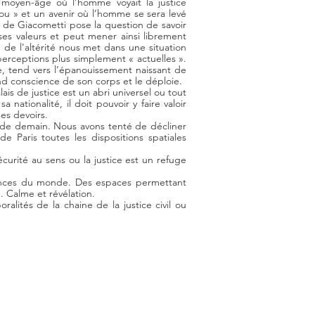
moyen-âge où l’homme voyait la justice
nou » et un avenir où l’homme se sera levé
de Giacometti pose la question de savoir
es valeurs et peut mener ainsi librement
n de l’altérité nous met dans une situation
 perceptions plus simplement « actuelles ».
te, tend vers l’épanouissement naissant de
nd conscience de son corps et le déploie.
is de justice est un abri universel ou tout
a nationalité, il doit pouvoir y faire valoir
es devoirs.
ce de demain. Nous avons tenté de décliner
e Paris toutes les dispositions spatiales
écurité au sens ou la justice est un refuge
lences du monde. Des espaces permettant
. Calme et révélation.
alités de la chaine de la justice civil ou