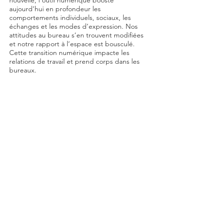
nouvelle, l’outil numérique booste
aujourd’hui en profondeur les
comportements individuels, sociaux, les
échanges et les modes d’expression. Nos
attitudes au bureau s’en trouvent modifiées
et notre rapport à l’espace est bousculé.
Cette transition numérique impacte les
relations de travail et prend corps dans les
bureaux.
Mais comment se (re)dessinent-ils?
Un questionnement auquel Anne Demians a
répondu avec le bâtiment Les Dunes pour
accompagner la Société Générale dans ces
nouveaux modes de collaboration,
s’entourant de Christophe Pillet pour le
design, de Ruedi Baur pour le design
graphique et de Pascal Cribier pour le
paysage.