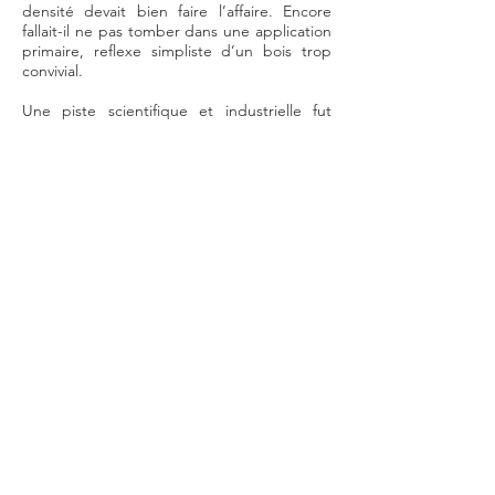
densité devait bien faire l’affaire. Encore
fallait-il ne pas tomber dans une application
primaire, reflexe simpliste d’un bois trop
convivial.
Une piste scientifique et industrielle fut
donc ouverte et je me dirigeai
naturellement vers le JAPON, là où le bois
relevait d’une pensée profonde et où la vie
reconduite sous différentes formes avait un
sens. Je m’intéressai à une matière
imputrescible, forte en émotion produite,
capable de résister à l’épreuve du temps en
milieu urbain.
On appela cela du bois. Bien sûr. Mais voyez
plutôt :
Ce bois est un bois reconstitué à 100% à
partir de bois recyclés et 100% recyclables.
Nous l’importions pour le proposer comme
signe prospectif et communicatif d’un
nouveau projet. L’enjeu était de taille. Nous
devions poser plus de 200kms de bois sous
la forme de lames. Le bois utilisé était un
bois de synthèse, reconstitué à partir d’une